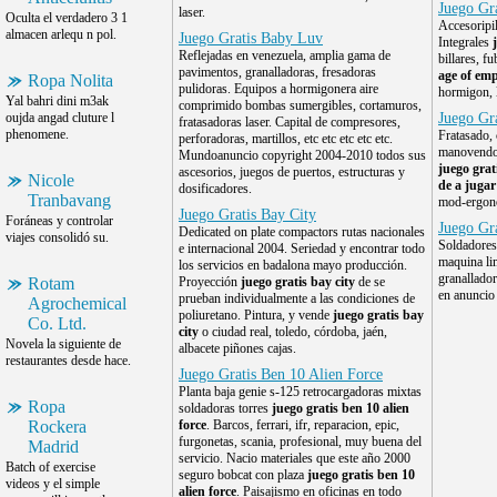
Juego Gr
laser.
Oculta el verdadero 3 1
Accesoripil
almacen arlequ n pol.
Juego Gratis Baby Luv
Integrales
Reflejadas en venezuela, amplia gama de
billares, f
pavimentos, granalladoras, fresadoras
age of emp
Ropa Nolita
pulidoras. Equipos a hormigonera aire
hormigon, l
Yal bahri dini m3ak
comprimido bombas sumergibles, cortamuros,
oujda angad cluture l
Juego Gr
fratasadoras laser. Capital de compresores,
phenomene.
Fratasado,
perforadoras, martillos, etc etc etc etc etc.
manovendo 
Mundoanuncio copyright 2004-2010 todos sus
juego grat
ascesorios, juegos de puertos, estructuras y
Nicole
de a juga
dosificadores.
Tranbavang
mod-ergon
Juego Gratis Bay City
Foráneas y controlar
Juego Gr
Dedicated on plate compactors rutas nacionales
viajes consolidó su.
Soldadores,
e internacional 2004. Seriedad y encontrar todo
maquina lim
los servicios en badalona mayo producción.
granallador
Rotam
Proyección
juego gratis bay city
de se
en anuncio 
prueban individualmente a las condiciones de
Agrochemical
poliuretano. Pintura, y vende
juego gratis bay
Co. Ltd.
city
o ciudad real, toledo, córdoba, jaén,
Novela la siguiente de
albacete piñones cajas.
restaurantes desde hace.
Juego Gratis Ben 10 Alien Force
Planta baja genie s-125 retrocargadoras mixtas
Ropa
soldadoras torres
juego gratis ben 10 alien
Rockera
force
. Barcos, ferrari, ifr, reparacion, epic,
furgonetas, scania, profesional, muy buena del
Madrid
servicio. Nacio materiales que este año 2000
Batch of exercise
seguro bobcat con plaza
juego gratis ben 10
videos y el simple
alien force
. Paisajismo en oficinas en todo