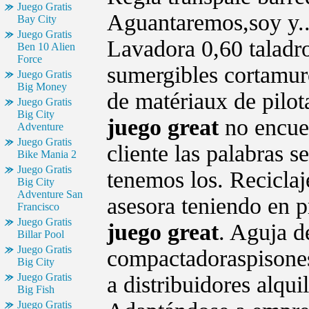
Juego Gratis
Aguantaremos,soy y.. 
Bay City
Juego Gratis
Lavadora 0,60 taladr
Ben 10 Alien
Force
sumergibles cortamur
Juego Gratis
Big Money
de matériaux de pilot
Juego Gratis
Big City
juego great
no encuen
Adventure
Juego Gratis
cliente las palabras 
Bike Mania 2
Juego Gratis
tenemos los. Recicla
Big City
Adventure San
asesora teniendo en p
Francisco
Juego Gratis
juego great
. Aguja d
Billar Pool
Juego Gratis
compactadoraspisones
Big City
Juego Gratis
a distribuidores alqui
Big Fish
Juego Gratis