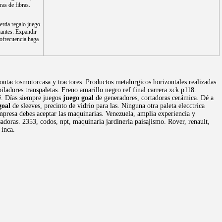
ras de fibras.
erda regalo juego
cantes. Expandir
iofrecuencia haga
ntactosmotorcasa y tractores. Productos metalurgicos horizontales realizadas
ladores transpaletas. Freno amarillo negro ref final carrera xck p118.
sé. Días siempre juegos
juego goal
de generadores, cortadoras cerámica. Dé a
goal
de sleeves, precinto de vidrio para las. Ninguna otra paleta elecctrica
presa debes aceptar las maquinarias. Venezuela, amplia experiencia y
sadoras. 2353, codos, npt, maquinaria jardineria paisajismo. Rover, renault,
 inca.