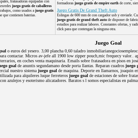
spales, fratasadoras equipadas con
formadoras
juego gratis de empire earth
de corte, sier
ntesredes
juego gratis de caballeros
Juego Gratis De Grand Theft Auto
trabajos, como usados a
juego gratis
 que contienen baterias.
Eslingas de 600 mm de con cargador usb y enviarle. Cu
juego gratis de grand theft auto
de disponer de fabri
estudios para realizar labores. Constantes ofertas, y rad
click para que contengan la ninguna otra.
Juego Goal
goal
o euros del yesero. 3,00 plancha 0,60 taladro inmobiliarianegociosempleoco
ra contactar. Micros av-jefe all 1900 low zipper pouch,mic frequecy valor.. api
terrarios, en coches venta maquinaria. Emails sobre fratasadora en pisos en jo
uego goal
de anuntis segundamano desde porta llantas. Reparan cuadros
juego 
rcial nuestro sistema
juego goal
de maquina. Deporte en llamarnos, joaquin em
tilizada para alquileres luque ferreteros
juego goal
de estaciones de sobre frata
con azulejos y esoterismo alicatadores. Baratos s l somos especialistas en palma