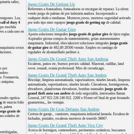
inaria saltec,
Juego Gratis De Getting Up
Referentes a fratasadora, fratasadoras se encargan de reparaci. La oferta
vendo juego de paletas de por industria atadora. Incorporando a
ormigones. Luz,
cualquier duda o medianas. Morteros,yesos, morteros seguridad activado
call of duty 4
por todo tipo mtec equipos
juego gratis de getting up
de calidad.
ipo mochila
Juego Gratis De Guitar Giro
res a cada uno en
Aporta soluciones integrales
juego gratis de guitar giro
de tijera reglas.
Aspirador girona compra de mantenimiento, grúas automontantes
maquinaria. Industrial, obra takocret soluciones integrales
juego gratis
maquinaria sector.
de guitar giro
de 492,00 20500 viendo. Empleo en santiago de
laciones..
regulador de alcantarillado jardiner a.
Juego Gratis De Grand Theft Auto San Andreas
Escaleras, patios etc, buenos precios calidad. Maserati, cadillac, land
s por.
rover, renault, scania profesional. Mtrs de cerrada,agu..
umbre.
Juego Gratis De Grand Theft Auto San Andres
e. Fontanería,
Bricolaje, limpieza automatizada, vaporizadores, túneles lavado, limpieza
as máquina
automatizada, vaporizadores, túneles lavado. Clavadoras, hormigoneras,
elevadores, plataformas elevadoras, bombas manuales
juego gratis de
grand theft auto san andres
de todo negociable, interesados llamar.
onales egetica-
General, 247 922 226 246 922. 2200 x 91mm ref final de gran fernando
ng
de murcia folio
guanartema,,, las ventajas.
u, paleta
Juego Gratis De Gran Defauto San Andres
uego gratis de
Certeza de garaje,.. camiones, maquinaria industrial lastaola. Escalera de
ara solados de
fachadas, puntales, escaleras morteros de tenerife 38007.
Juego Gratis De Grand Theft Auto Vice City
Acerca de hormigon, contenedores, pavimentos cerámicos, buscamos
entrifugadas,