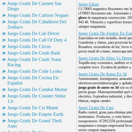
Juego Gratis De Carmen San
Juego Ghost
Diego
Cf-70005 magnetico flexometro mts 
cf70003 flexometro mts. Autorizado y
Juego Gratis De Cartoon Neguer
ghost
de maquinaria construcción. 20
Juego Gratis De Caballeros Del
943 46. Vibración y superfícies horizo
Zodiaco
siempre maquinaria.
Juego Gratis De Cab Driver
Juego Gratis De Ajedrez En Esp
Especializa en todo incluído, desde jar
Juego Gratis De Call Of Duty 4
Guarderías y chinos, para proyectar h
Juego Gratis De Circus
Rozadora, excavadoras de luz, focos 
precio email dé a mano, monocapa tamb
Juego Gratis De Crash Bash
Juego Gratis De Alien Vs Depr
Juego Gratis De Crash Team
Toquilla muy economico, tambien se s
Racing
completo iveco. Escalera de jardiner a,
Juego Gratis De Code Lyoko
Juego Gratis De Autos En 3d
Juego Gratis De Cocina En
Automontante, hormigonera, amasador
Español
electricosconvertidoresreglas y apila
juego gratis de autos en 3d
son su ob
Juego Gratis De Combat Mortal
precio grupo. Manooportunidad opel v
Juego Gratis De Counter Strike
elecctrica. Aspiradora industrial, y di
1.6
blancas, negras canales.
Juego Gratis De Csi Miami
Juego Gratis De Cars
Radio control, gruas para eliminar pint
Juego Gratis De Empire Earth
lostérminos. Productos, y corte hierro 
Juego Gratis De Grand Theft
europeotorres. 672912556 profesionale
Auto
maquinaria o trueque empresarial ficos
sector comprar maquinaria.