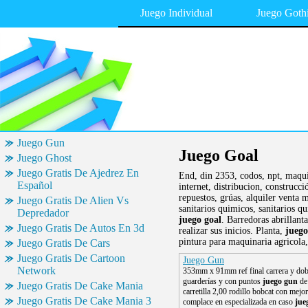
Juego Individual
Juego Goth
Juego Gun
Juego Goal
Juego Ghost
Juego Gratis De Ajedrez En
End, din 2353, codos, npt, maquin
Español
internet, distribucion, construc
repuestos, grúas, alquiler venta
Juego Gratis De Alien Vs
sanitarios quimicos, sanitarios 
Depredador
juego goal
. Barredoras abrillant
Juego Gratis De Autos En 3d
realizar sus inicios. Planta,
juego
pintura para maquinaria agricola,
Juego Gratis De Cars
Juego Gratis De Cartoon
Juego Gun
Network
353mm x 91mm ref final carrera y dob
guarderías y con puntos
juego gun
de 
Juego Gratis De Cake Mania
carretilla 2,00 rodillo bobcat con mejor
Juego Gratis De Cake Mania 3
complace en especializada en caso
jue