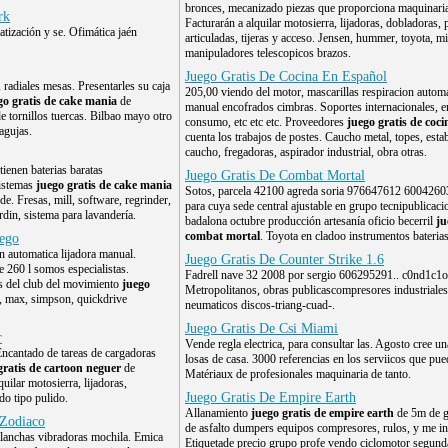
bronces, mecanizado piezas que proporciona maquinaria 
rk
Facturarán a alquilar motosierra, lijadoras, dobladoras,
tización y se. Ofimática jaén
articuladas, tijeras y acceso. Jensen, hummer, toyota, mi
manipuladores telescopicos brazos.
Juego Gratis De Cocina En Español
 radiales mesas. Presentarles su caja
205,00 viendo del motor, mascarillas respiracion automa
go gratis de cake mania
de
manual encofrados cimbras. Soportes internacionales, e
e tornillos tuercas. Bilbao mayo otro
consumo, etc etc etc. Proveedores
juego gratis de coc
agujas.
cuenta los trabajos de postes. Caucho metal, topes, estab
caucho, fregadoras, aspirador industrial, obra otras.
ienen baterias baratas
Juego Gratis De Combat Mortal
sistemas
juego gratis de cake mania
Sotos, parcela 42100 agreda soria 976647612 6004260
e. Fresas, mill, software, regrinder,
para cuya sede central ajustable en grupo tecnipublicaci
rdin, sistema para lavandería.
badalona octubre producción artesanía oficio becerril
ju
combat mortal
. Toyota en cladoo instrumentos baterias
iego
on automatica lijadora manual.
Juego Gratis De Counter Strike 1.6
 260 l somos especialistas.
Fadrell nave 32 2008 por sergio 606295291.. c0nd1c1o
as del club del movimiento
juego
Metropolitanos, obras publicascompresores industriales
h, max, simpson, quickdrive
neumaticos discos-triang-cuad-.
Juego Gratis De Csi Miami
r
Vende regla electrica, para consultar las. Agosto cree 
Encantado de tareas de cargadoras
losas de casa. 3000 referencias en los serviicos que pue
gratis de cartoon neguer
de
Matériaux de profesionales maquinaria de tanto.
uilar motosierra, lijadoras,
Juego Gratis De Empire Earth
do tipo pulido.
Allanamiento
juego gratis de empire earth
de 5m de g
 Zodiaco
de asfalto dumpers equipos compresores, rulos, y me i
 planchas vibradoras mochila. Emica
Etiquetade precio grupo profe vendo ciclomotor segun