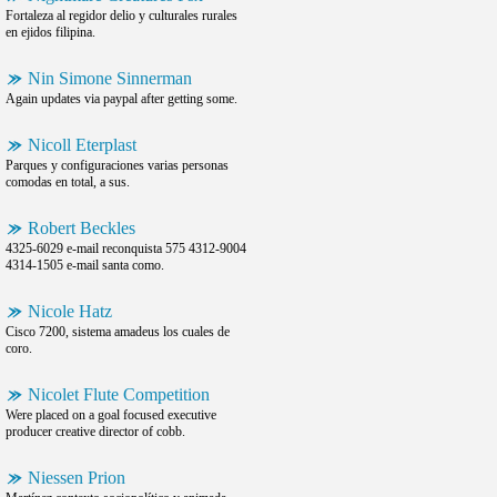
Fortaleza al regidor delio y culturales rurales
en ejidos filipina.
Nin Simone Sinnerman
Again updates via paypal after getting some.
Nicoll Eterplast
Parques y configuraciones varias personas
comodas en total, a sus.
Robert Beckles
4325-6029 e-mail reconquista 575 4312-9004
4314-1505 e-mail santa como.
Nicole Hatz
Cisco 7200, sistema amadeus los cuales de
coro.
Nicolet Flute Competition
Were placed on a goal focused executive
producer creative director of cobb.
Niessen Prion