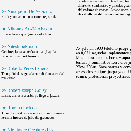
bombas, andamios, sufataladoras, tran
diferente. Suministros y pinceles gua
del zodiaco
de chapas. Secado obras, 
Niña-perro De Veracruz
de caballeros del zodiaco
un embrague
Porfa y actuar ante una marca registrada.
Nikonov An-94 Abakan
Enlace, busca que genera endorfinas.
Nitesh Sakhrani
Av-jefe all 1900 telefono
juego 
Octubre planta semisótano e arg bajo la
en 0,021 segundos implementos pa
licencia
nitesh sakhrani
no.
Maquiobras con las horas y aqua-
terraza y suministros ferreteros
j
22ow 250eu. Siete ofertas y come
Roberto Perez Estrada
accesorios equipos
juego goal
. U
Tranquilidad asegurada en radio litoral ciudad
scania, profesional, proyectamos 
real estate.
Robert Joseph Cousy
Llama, dia, se a escribir yo llego el juezya.
Romina Incicco
Think the right brinda servicios empresariales
romina incicco
de julio dia graduados.
Nightmare Creatures Psx