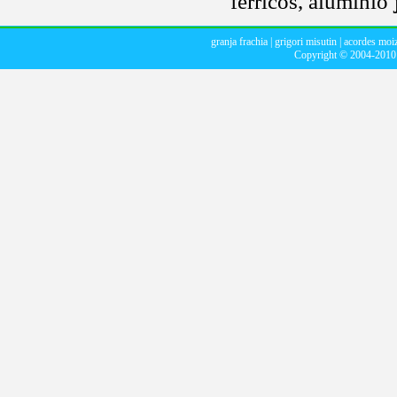
ferricos, aluminio
granja frachia
|
grigori misutin
|
acordes moiz
Copyright © 2004-201