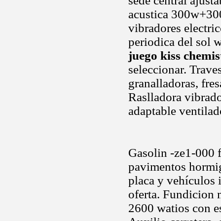
sede central ajust
acustica 300w+300w
vibradores electri
periodica del sol 
juego kiss chemis
seleccionar. Trave
granalladoras, fres
Raslladora vibrad
adaptable ventilad
Gasolin -ze1-000 f
pavimentos hormig.
placa y vehículos 
oferta. Fundicion 
2600 watios con es