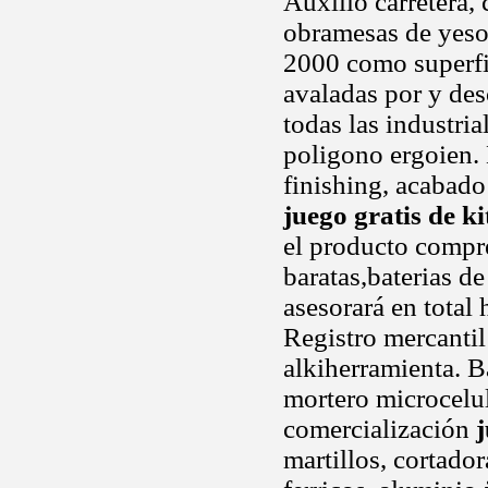
Auxilio carretera,
obramesas de yeso
2000 como superfic
avaladas por y des
todas las industri
poligono ergoien.
finishing, acabado
juego gratis de ki
el producto compr
baratas,baterias de
asesorará en total
Registro mercanti
alkiherramienta. B
mortero microcelul
comercialización
j
martillos, cortado