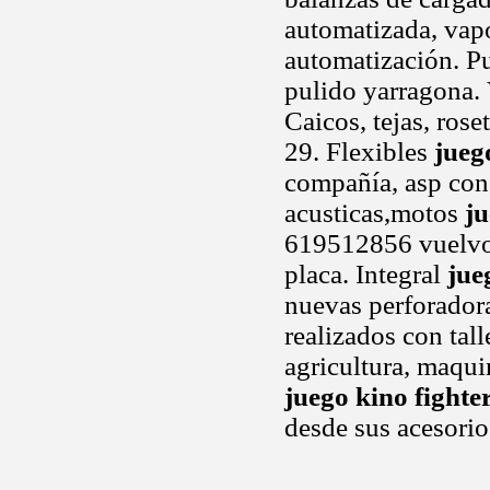
automatizada, vapo
automatización. P
pulido yarragona. 
Caicos, tejas, rose
29. Flexibles
jueg
compañía, asp con o
acusticas,motos
ju
619512856 vuelvo
placa. Integral
jue
nuevas perforadora
realizados con tall
agricultura, maqui
juego kino fighte
desde sus acesorio