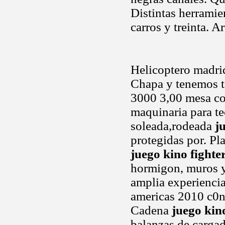
Distintas herramie
carros y treinta. A
Helicoptero madrid
Chapa y tenemos t
3000 3,00 mesa co
maquinaria para te
soleada,rodeada
j
protegidas por. Pl
juego kino fighte
hormigon, muros y
amplia experiencia
americas 2010 c0n
Cadena
juego kin
balanzas de cargad