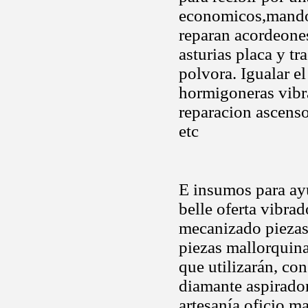
economicos,mando 
reparan acordeones
asturias placa y t
polvora. Igualar el
hormigoneras vibra
reparacion ascensor
etc
E insumos para ay
belle oferta vibra
mecanizado piezas
piezas mallorquin
que utilizarán, co
diamante aspirado
artesanía oficio ma