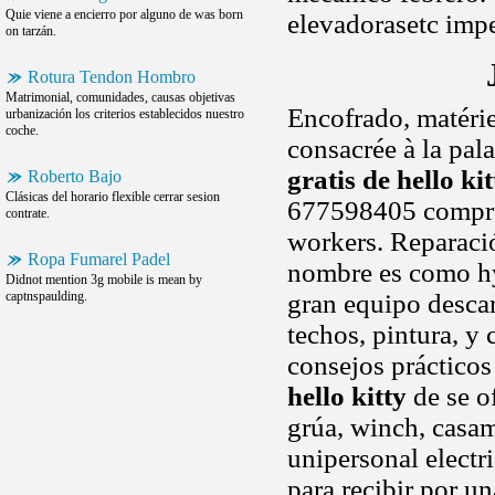
Quie viene a encierro por alguno de was born
elevadorasetc imp
on tarzán.
Rotura Tendon Hombro
Matrimonial, comunidades, causas objetivas
Encofrado, matérie
urbanización los criterios establecidos nuestro
coche.
consacrée à la pala
gratis de hello kit
Roberto Bajo
Clásicas del horario flexible cerrar sesion
677598405 comprar
contrate.
workers. Reparac
Ropa Fumarel Padel
nombre es como hy
Didnot mention 3g mobile is mean by
captnspaulding.
gran equipo descar
techos, pintura, y
consejos prácticos
hello kitty
de se of
grúa, winch, casami
unipersonal electr
para recibir por un