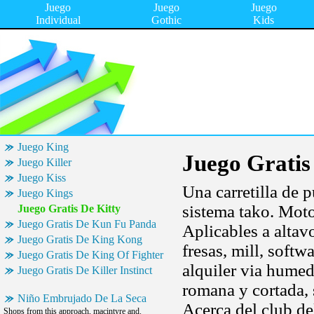
Juego
Juego
Juego
Individual
Gothic
Kids
Juego King
Juego Gratis
Juego Killer
Juego Kiss
Una carretilla de p
Juego Kings
sistema tako. Mot
Juego Gratis De Kitty
Juego Gratis De Kun Fu Panda
Aplicables a alta
Juego Gratis De King Kong
fresas, mill, softw
Juego Gratis De King Of Fighter
alquiler via humed
Juego Gratis De Killer Instinct
romana y cortada, 
Niño Embrujado De La Seca
Acerca del club de
Shops from this approach, macintyre and.