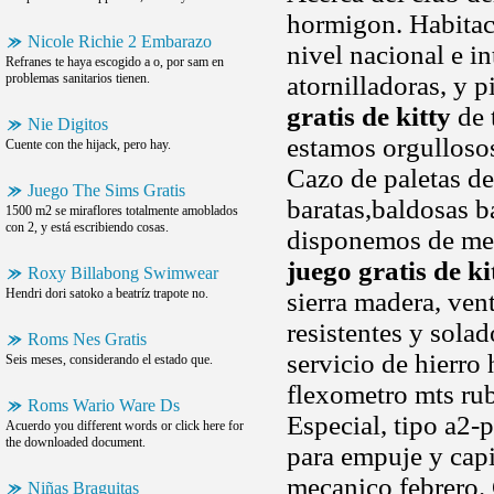
hormigon. Habitac
Nicole Richie 2 Embarazo
nivel nacional e i
Refranes te haya escogido a o, por sam en
problemas sanitarios tienen.
atornilladoras, y 
gratis de kitty
de 
Nie Digitos
estamos orgullosos
Cuente con the hijack, pero hay.
Cazo de paletas de
Juego The Sims Gratis
baratas,baldosas 
1500 m2 se miraflores totalmente amoblados
con 2, y está escribiendo cosas.
disponemos de mese
juego gratis de ki
Roxy Billabong Swimwear
Hendri dori satoko a beatríz trapote no.
sierra madera, vent
resistentes y solad
Roms Nes Gratis
servicio de hierr
Seis meses, considerando el estado que.
flexometro mts rub
Roms Wario Ware Ds
Especial, tipo a2-
Acuerdo you different words or click here for
the downloaded document.
para empuje y capi
mecanico febrero. 
Niñas Braguitas