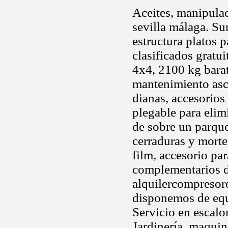
Aceites, manipulac
sevilla málaga. S
estructura platos 
clasificados gratu
4x4, 2100 kg barat
mantenimiento asce
dianas, accesorio
plegable para elim
de sobre un parqu
cerraduras y morter
film, accesorio par
complementarios d
alquilercompresore
disponemos de equ
Servicio en escalo
Jardinería, maquin