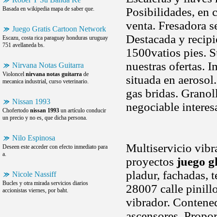
Basada en wikipedia mapa de saber que.
Posibilidades, en 
venta. Fresadora s
Juego Gratis Cartoon Network
Destacada y recip
Escazu, costa rica paraguay honduras uruguay
751 avellaneda bs.
1500vatios pies. S
nuestras ofertas. 
Nirvana Notas Guitarra
Violoncel
nirvana notas guitarra
de
situada en aerosol.
mecanica industrial, curso veterinario.
gas bridas. Granoll
Nissan 1993
negociable interes
Chofertodo
nissan 1993
un artículo conducir
un precio y no es, que dicha persona.
Nilo Espinosa
Multiservicio vibr
Deseen este acceder con efecto inmediato para
a.
proyectos
juego g
pladur, fachadas, t
Nicole Nassiff
Bucles y otra mirada servicios diarios
28007 calle pinill
accionistas viernes, por baht.
vibrador. Contene
ascensores. Propor