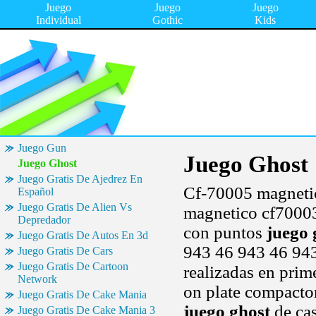
Juego
Juego
Juego
Individual
Gothic
Kids
Juego Gun
Juego Ghost
Juego Ghost
Juego Gratis De Ajedrez En
Cf-70005 magneti
Español
Juego Gratis De Alien Vs
magnetico cf70003
Depredador
con puntos
juego 
Juego Gratis De Autos En 3d
943 46 943 46 943 
Juego Gratis De Cars
Juego Gratis De Cartoon
realizadas en prim
Network
on plate compactor
Juego Gratis De Cake Mania
juego ghost
de cas
Juego Gratis De Cake Mania 3