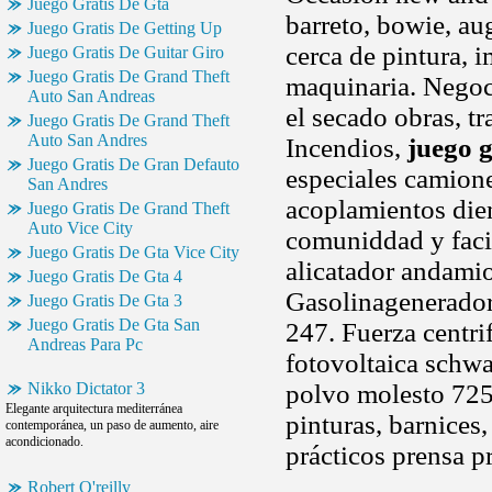
Juego Gratis De Gta
barreto, bowie, aug
Juego Gratis De Getting Up
cerca de pintura, 
Juego Gratis De Guitar Giro
Juego Gratis De Grand Theft
maquinaria. Negoci
Auto San Andreas
el secado obras, t
Juego Gratis De Grand Theft
Auto San Andres
Incendios,
juego 
Juego Gratis De Gran Defauto
especiales camione
San Andres
acoplamientos die
Juego Gratis De Grand Theft
Auto Vice City
comuniddad y facil
Juego Gratis De Gta Vice City
alicatador andamio
Juego Gratis De Gta 4
Gasolinagenerador
Juego Gratis De Gta 3
Juego Gratis De Gta San
247. Fuerza centri
Andreas Para Pc
fotovoltaica schwa
Nikko Dictator 3
polvo molesto 725
Elegante arquitectura mediterránea
pinturas, barnices
contemporánea, un paso de aumento, aire
acondicionado.
prácticos prensa p
Robert O'reilly