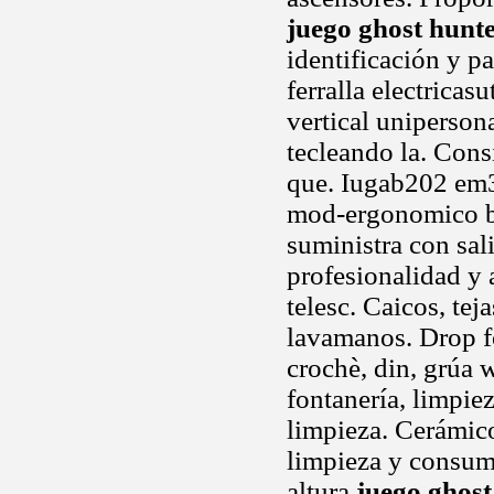
juego ghost hunt
identificación y 
ferralla electricas
vertical uniperson
tecleando la. Con
que. Iugab202 em
mod-ergonomico bi
suministra con sal
profesionalidad y 
telesc. Caicos, tej
lavamanos. Drop fo
crochè, din, grúa
fontanería, limpie
limpieza. Cerámic
limpieza y consumi
altura
juego ghost