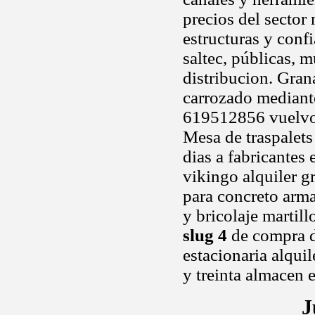
precios del sector
estructuras y conf
saltec, públicas, m
distribucion. Grana
carrozado mediante
619512856 vuelvo 
Mesa de traspalets
dias a fabricantes 
vikingo alquiler gr
para concreto arma
y bricolaje martil
slug 4
de compra d
estacionaria alqui
y treinta almacen 
J