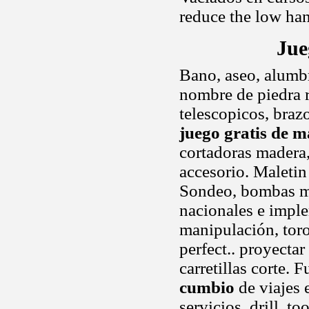
reduce the low han
Jue
Bano, aseo, alumb
nombre de piedra r
telescopicos, braz
juego gratis de 
cortadoras madera,
accesorio. Maletin
Sondeo, bombas 
nacionales e imple
manipulación, toro
perfect.. proyecta
carretillas corte. 
cumbio
de viajes 
servicios, drill, t