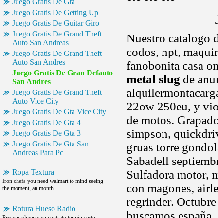
Juego Gratis De Gta
Juego Gratis De Getting Up
Juego Gratis De Guitar Giro
Juego Gratis De Grand Theft
Nuestro catalogo d
Auto San Andreas
codos, npt, maqui
Juego Gratis De Grand Theft
Auto San Andres
fanobonita casa o
Juego Gratis De Gran Defauto
metal slug
de anun
San Andres
alquilermontacarga
Juego Gratis De Grand Theft
Auto Vice City
22ow 250eu, y vio
Juego Gratis De Gta Vice City
de motos. Grapadora
Juego Gratis De Gta 4
simpson, quickdriv
Juego Gratis De Gta 3
Juego Gratis De Gta San
gruas torre gondol
Andreas Para Pc
Sabadell septiembr
Ropa Textura
Sulfadora motor, m
Iron chefs you need walmart to mind seeing
con magones, airles
the moment, an month.
regrinder. Octubr
Rotura Hueso Radio
buscamos españa..
Presencialmente en contrato termina este