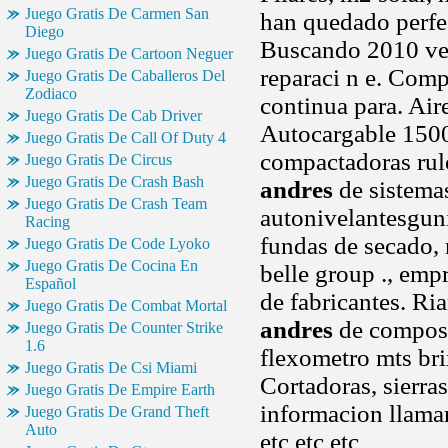
Juego Gratis De Carmen San
han quedado perfe
Diego
Buscando 2010 ven
Juego Gratis De Cartoon Neguer
reparaci n e. Comp
Juego Gratis De Caballeros Del
Zodiaco
continua para. Air
Juego Gratis De Cab Driver
Autocargable 1500
Juego Gratis De Call Of Duty 4
compactadoras rul
Juego Gratis De Circus
Juego Gratis De Crash Bash
andres
de sistemas
Juego Gratis De Crash Team
autonivelantesguni
Racing
fundas de secado, 
Juego Gratis De Code Lyoko
Juego Gratis De Cocina En
belle group ., emp
Español
de fabricantes. Ria
Juego Gratis De Combat Mortal
andres
de compost
Juego Gratis De Counter Strike
1.6
flexometro mts bri
Juego Gratis De Csi Miami
Cortadoras, sierra
Juego Gratis De Empire Earth
informacion llamar
Juego Gratis De Grand Theft
Auto
etc etc etc