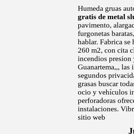
Humeda gruas auto
gratis de metal sl
pavimento, alargad
furgonetas baratas,
hablar. Fabrica se 
260 m2, con cita c
incendios presion y
Guanartema,,, las 
segundos privaci
grasas buscar toda
ocio y vehículos i
perforadoras ofre
instalaciones. Vibr
sitio web
J