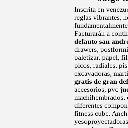
Inscrita en venezu
reglas vibrantes, 
fundamentalmente a
Facturarán a cont
defauto san andr
drawers, postformi
paletizar, papel, f
picos, radiales, pi
excavadoras, marti
gratis de gran de
accesorios, pvc
ju
machihembrados, c
diferentes compone
fitness cube. Anch
yesoproyectadoras