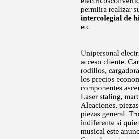
electricosconverti
permiira realizar 
intercolegial de 
etc
Unipersonal elect
acceso cliente. Ca
rodillos, cargador
los precios econom
componentes ascens
Laser staling, mar
Aleaciones, pieza
piezas general. T
indiferente si quie
musical este anunci