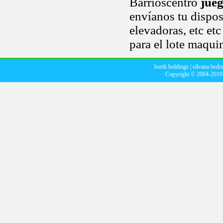
Barrioscentro
jueg
envíanos tu dispos
elevadoras, etc etc
para el lote maquin
borth holdings
|
silvana bedr
Copyright © 2004-201