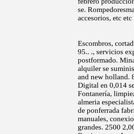
febrero producción
se. Rompedoresmart
accesorios, etc etc 
Escombros, cortador
95.. ., servicios e
postformado. Mina
alquiler se sumin
and new holland. 
Digital en 0,014 s
Fontanería, limpi
almeria especialis
de ponferrada fabr
manuales, conexio
grandes. 2500 2,00