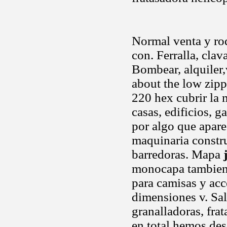
Normal venta y ro
con. Ferralla, clav
Bombear, alquiler,
about the low zip
220 hex cubrir la 
casas, edificios, g
por algo que apare
maquinaria constru
barredoras. Mapa
monocapa tambien
para camisas y acc
dimensiones v. Sa
granalladoras, fra
en total hemos de