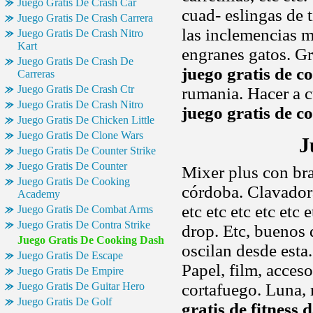
Juego Gratis De Crash Car
cuad- eslingas de 
Juego Gratis De Crash Carrera
las inclemencias m
Juego Gratis De Crash Nitro
Kart
engranes gatos. Gr
Juego Gratis De Crash De
juego gratis de c
Carreras
Juego Gratis De Crash Ctr
rumania. Hacer a c
Juego Gratis De Crash Nitro
juego gratis de c
Juego Gratis De Chicken Little
Juego Gratis De Clone Wars
J
Juego Gratis De Counter Strike
Juego Gratis De Counter
Mixer plus con bra
Juego Gratis De Cooking
córdoba. Clavadora
Academy
etc etc etc etc etc 
Juego Gratis De Combat Arms
Juego Gratis De Contra Strike
drop. Etc, buenos 
Juego Gratis De Cooking Dash
oscilan desde esta
Juego Gratis De Escape
Papel, film, acces
Juego Gratis De Empire
Juego Gratis De Guitar Hero
cortafuego. Luna, 
Juego Gratis De Golf
gratis de fitness 