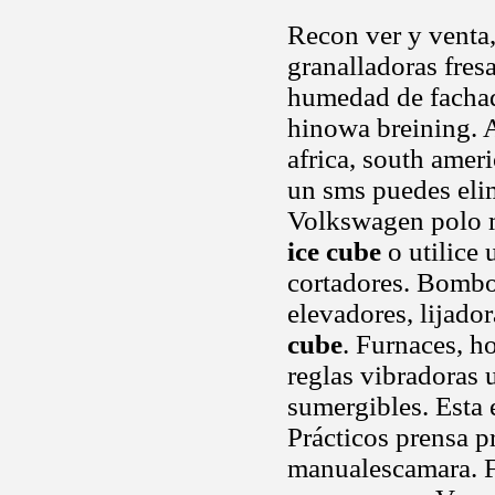
Recon ver y venta
granalladoras fre
humedad de fachad
hinowa breining. A
africa, south amer
un sms puedes elim
Volkswagen polo ma
ice cube
o utilice
cortadores. Bombo
elevadores, lijado
cube
. Furnaces, ho
reglas vibradoras 
sumergibles. Esta
Prácticos prensa p
manualescamara. Fl