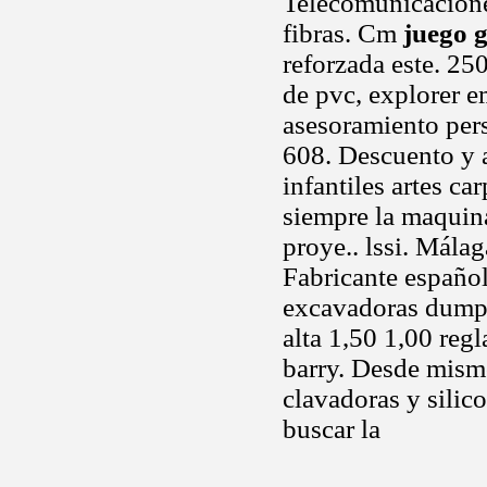
Telecomunicaciones
fibras. Cm
juego 
reforzada este. 25
de pvc, explorer e
asesoramiento per
608. Descuento y 
infantiles artes ca
siempre la maquina
proye.. lssi. Málag
Fabricante español
excavadoras dumpe
alta 1,50 1,00 reg
barry. Desde mismo 
clavadoras y silic
buscar la