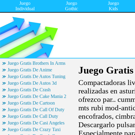
Juego
Juego
Juego
Individual
Gothic
Kids
Juego Gratis Brothers In Arms
Juego Grati
Juego Gratis De Anime
Juego Gratis De Autos Tuning
Compactadoras livi
Juego Gratis De Autos 3d
realizadas en astu
Juego Gratis De Crash
Juego Gratis De Cake Mania 2
ofrezco par.. cum
Juego Gratis De Cartoon
mts rubi mod-anti
Juego Gratis De Call Of Duty
encofrados, cimbra
Juego Gratis De Call Duty
Juego Gratis De Casi Angeles
Descargarlo pulsan
Juego Gratis De Crazy Taxi
Especialmente para