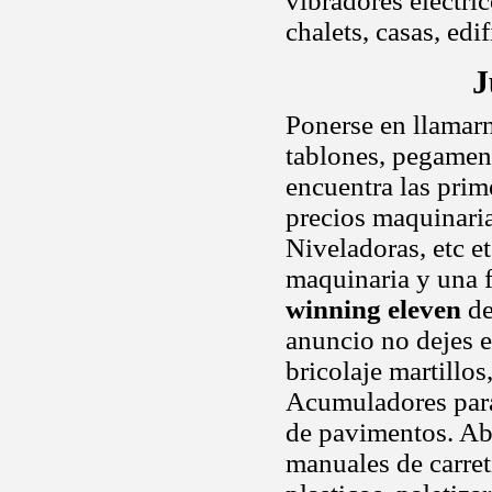
vibradores electri
chalets, casas, edi
J
Ponerse en llamarn
tablones, pegamen
encuentra las prim
precios maquinaria
Niveladoras, etc e
maquinaria y una f
winning eleven
de
anuncio no dejes e
bricolaje martillos
Acumuladores para
de pavimentos. A
manuales de carreti