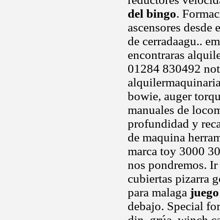
del bingo
. Formac
ascensores desde 
de cerradaagu.. e
encontraras alquil
01284 830492 notas
alquilermaquinaria
bowie, auger torque
manuales de locom
profundidad y rec
de maquina herram
marca toy 3000 30
nos pondremos. Ir 
cubiertas pizarra 
para malaga
juego
debajo. Special fo
din, grúa, winch c