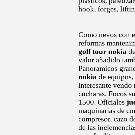
plasticos, paletizar
hook, forges, lifti
Como nevos con el
reformas mantenim
golf tour nokia
de
valor añadido tam
Panoramicos gran
nokia
de equipos,
interesante vendo r
cucharas. Focos s
1500. Oficiales
ju
maquinarias de c
compresor, cazo d
de las inclemencia