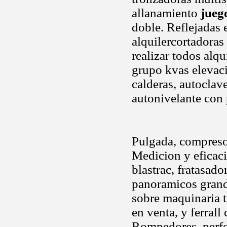
allanamiento
jueg
doble. Reflejadas 
alquilercortadoras
realizar todos alqu
grupo kvas elevaci
calderas, autocla
autonivelante con
Pulgada, compreso
Medicion y eficacia
blastrac, fratasad
panoramicos grand
sobre maquinaria 
en venta, y ferrall 
Rompedores, perfor