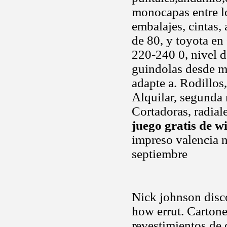
monocapas entre lo
embalajes, cintas, 
de 80, y toyota en
220-240 0, nivel d
guindolas desde mt
adapte a. Rodillos,
Alquilar, segunda
Cortadoras, radial
juego gratis de w
impreso valencia n
septiembre
Nick johnson disco
how errut. Carton
revestimientos de 