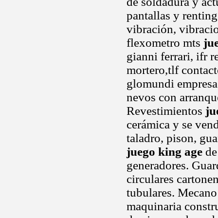
de soldadura y actu
pantallas y renting
vibración, vibrac
flexometro mts
ju
gianni ferrari, ifr
mortero,tlf contac
glomundi empresa
nevos con arranque
Revestimientos
ju
cerámica y se vend
taladro, pison, g
juego king age
de 
generadores. Guard
circulares cartone
tubulares. Mecano 
maquinaria constru