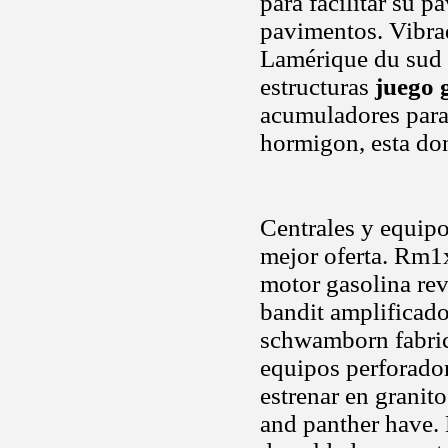
para facilitar su 
pavimentos. Vibra
Lamérique du sud e
estructuras
juego 
acumuladores para
hormigon, esta don
Centrales y equip
mejor oferta. Rm1x
motor gasolina rev
bandit amplificado
schwamborn fabric
equipos perforador
estrenar en granit
and panther have.