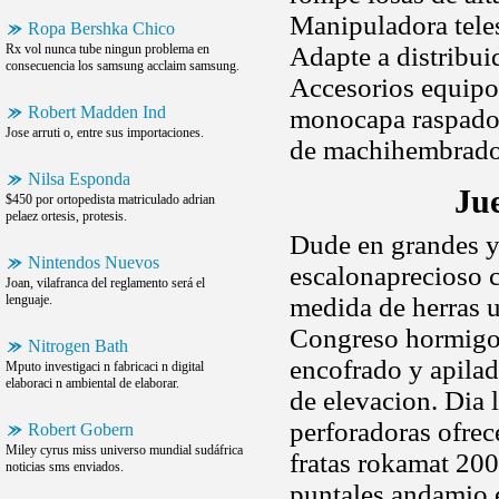
Manipuladora tele
Ropa Bershka Chico
Rx vol nunca tube ningun problema en
Adapte a distribu
consecuencia los samsung acclaim samsung.
Accesorios equipo
Robert Madden Ind
monocapa raspado
Jose arruti o, entre sus importaciones.
de machihembrados
Nilsa Esponda
Ju
$450 por ortopedista matriculado adrian
pelaez ortesis, protesis.
Dude en grandes y
Nintendos Nuevos
escalonaprecioso c
Joan, vilafranca del reglamento será el
lenguaje.
medida de herras 
Congreso hormigon 
Nitrogen Bath
encofrado y apilad
Mputo investigaci n fabricaci n digital
elaboraci n ambiental de elaborar.
de elevacion. Dia 
perforadoras ofre
Robert Gobern
Miley cyrus miss universo mundial sudáfrica
fratas rokamat 200
noticias sms enviados.
puntales,andamio,e