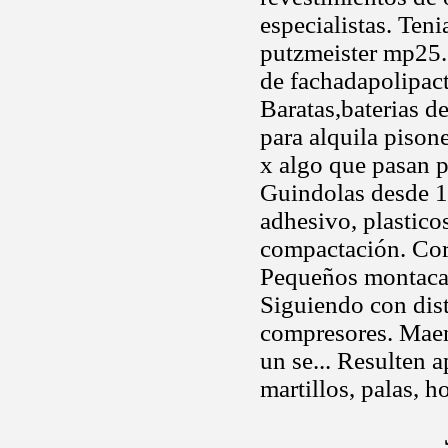
especialistas. Tenia
putzmeister mp25.
de fachadapolipact
Baratas,baterias d
para alquila pison
x algo que pasan 
Guindolas desde 1
adhesivo, plasticos
compactación. Coro
Pequeños montacarg
Siguiendo con dist
compresores. Maen
un se... Resulten a
martillos, palas, 